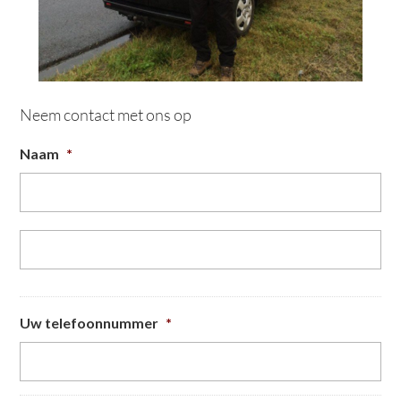
Neem contact met ons op
Naam
*
Vo
Ac
Uw telefoonnummer
*