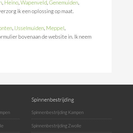
n
,
Heino
,
Wapenveld
,
Genemuiden
,
erzorg ik een oplossing op maat.
onten
,
IJsselmuiden
,
Meppel
,
ormulier bovenaan de website in. Ik neem
Spinnenbestrijding
ampen
Spinnenbestrijding Kampen
le
Spinnenbestrijding Zwolle