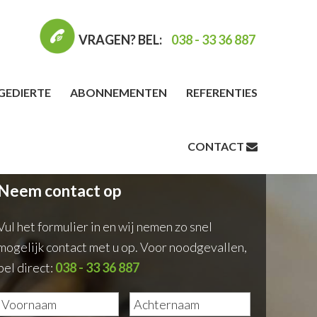
VRAGEN? BEL:
038 - 33 36 887
GEDIERTE
ABONNEMENTEN
REFERENTIES
CONTACT
Neem contact op
Vul het formulier in en wij nemen zo snel
mogelijk contact met u op. Voor noodgevallen,
bel direct:
038 - 33 36 887
Naam
*
Voornaam
Achternaam