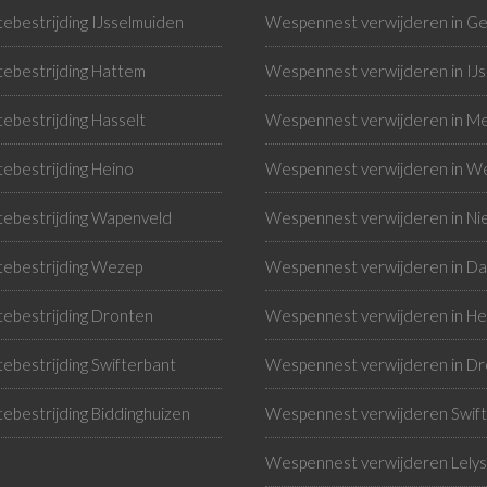
ebestrijding IJsselmuiden
Wespennest verwijderen in G
ebestrijding Hattem
Wespennest verwijderen in IJ
ebestrijding Hasselt
Wespennest verwijderen in Me
ebestrijding Heino
Wespennest verwijderen in W
ebestrijding Wapenveld
Wespennest verwijderen in N
ebestrijding Wezep
Wespennest verwijderen in Da
ebestrijding Dronten
Wespennest verwijderen in He
ebestrijding Swifterbant
Wespennest verwijderen in D
ebestrijding Biddinghuizen
Wespennest verwijderen Swif
Wespennest verwijderen Lely