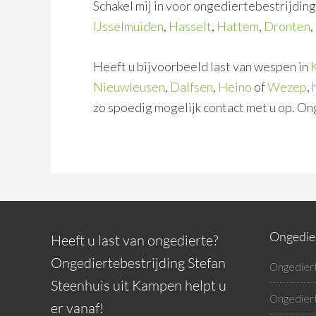
Schakel mij in voor ongediertebestrijdi
IJsselmuiden
,
Hasselt
,
Hattem
,
Dronten
,
Heeft u bijvoorbeeld last van wespen in
Nieuwleusen
,
Dalfsen
,
Heino
of
Wezep
,
zo spoedig mogelijk contact met u op. O
Ongedier
Heeft u last van ongedierte?
Ongediertebestrijding Stefan
Ongediert
Steenhuis uit Kampen helpt u
Ongedier
er vanaf!