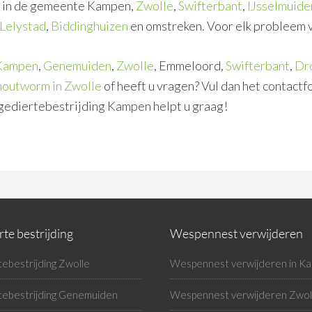
ng in de gemeente Kampen,
Zwolle
,
Swifterbant
,
IJsselmuide
Lelystad
,
Biddinghuizen
en omstreken. Voor elk probleem v
Kampen
,
Genemuiden
,
Zwolle
, Emmeloord,
Swifterbant
,
Dr
houtworm in Zwolle
of heeft u vragen? Vul dan het contactf
ngediertebestrijding Kampen helpt u graag!
te bestrijding
Wespennest verwijderen
ebestrijding Zwolle
Wespennest verwijderen in K
tebestrijding Genemuiden
Wespennest verwijderen Zwol