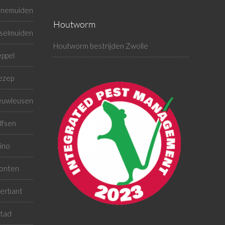
enemuiden
Houtworm
sselmuiden
Houtworm bestrijden Zwolle
ppel
ezep
ieuwleusen
lfsen
ino
ronten
terbant
stad