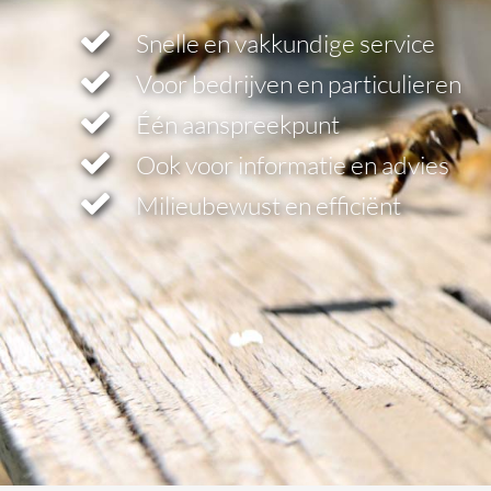
Snelle en vakkundige service
Voor bedrijven en particulieren
Één aanspreekpunt
Ook voor informatie en advies
Milieubewust en efficiënt