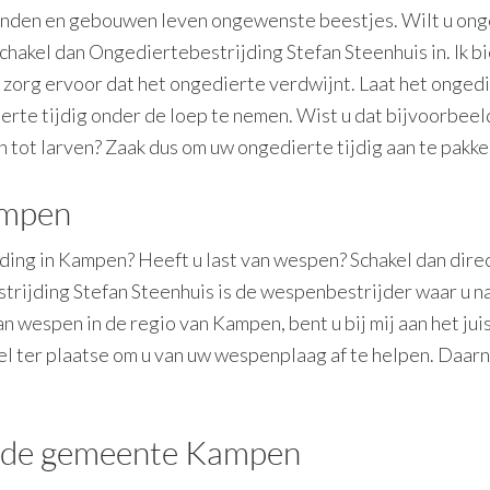
panden en gebouwen leven ongewenste beestjes. Wilt u ong
chakel dan Ongediertebestrijding Stefan Steenhuis in. Ik b
org ervoor dat het ongedierte verdwijnt. Laat het ongedie
ierte tijdig onder de loep te nemen. Wist u dat bijvoorbeel
n tot larven? Zaak dus om uw ongedierte tijdig aan te pakke
ampen
ding in Kampen? Heeft u last van wespen? Schakel dan direc
rijding Stefan Steenhuis is de wespenbestrijder waar u na
n wespen in de regio van Kampen, bent u bij mij aan het ju
 snel ter plaatse om u van uw wespenplaag af te helpen. Daar
in de gemeente Kampen