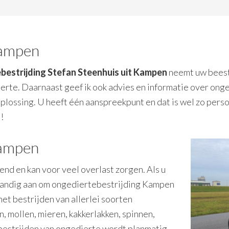
Kampen
bestrijding Stefan Steenhuis uit Kampen
neemt uw beestj
dierte. Daarnaast geef ik ook advies en informatie over on
plossing. U heeft één aanspreekpunt en dat is wel zo persoo
!
Kampen
end en kan voor veel overlast zorgen. Als u
rstandig aan om ongediertebestrijding Kampen
 het bestrijden van allerlei soorten
 mollen, mieren, kakkerlakken, spinnen,
t bestrijden van ongedierte wordt planmatig