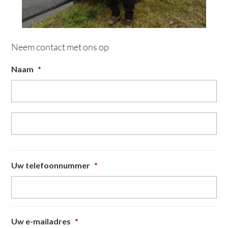
Neem contact met ons op
Naam
*
Vo
Ac
Uw telefoonnummer
*
Uw e-mailadres
*