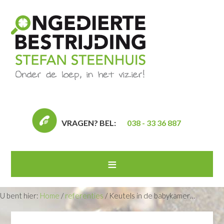
VRAGEN? BEL:
038 - 33 36 887
U bent hier:
Home
/
referenties
/
Keutels in de babykamer…